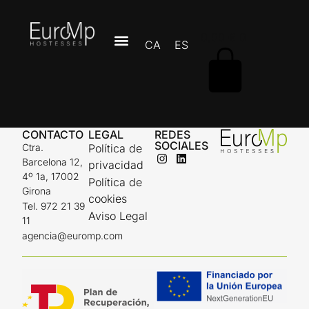
0,00
€
0
Hello world!
CA
ES
TRABAJA CON NOSOTROS
Welcome to WordPress. Este es su first post. Edit or
delete it, then start writing!
CONTACTO
LEGAL
REDES
SOCIALES
Ctra.
Política de
Barcelona 12,
privacidad
4º 1a, 17002
Política de
Girona
cookies
Tel. 972 21 39
Aviso Legal
11
agencia@euromp.com