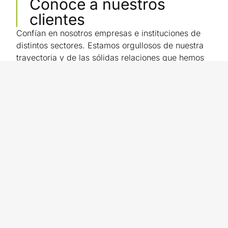
Conoce a nuestros
clientes
Confían en nosotros empresas e instituciones de
distintos sectores. Estamos orgullosos de nuestra
trayectoria y de las sólidas relaciones que hemos
construido.
CONTACTO
LEGAL
REDES
SOCIALES
Ctra.
Política de
Barcelona 12,
privacidad
4º 1a, 17002
Política de
Girona
cookies
Tel. 972 21 39
Aviso Legal
11
agencia@euromp.com