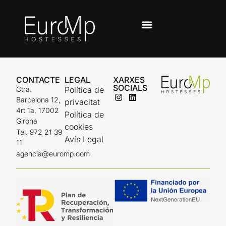
Política de
cookies
TREBALLA AMB NOSALTRES
CONTACTE
LEGAL
XARXES
SOCIALS
Ctra.
Política de
Barcelona 12,
privacitat
4rt 1a, 17002
Política de
Girona
cookies
Tel. 972 21 39
Avís Legal
11
agencia@euromp.com